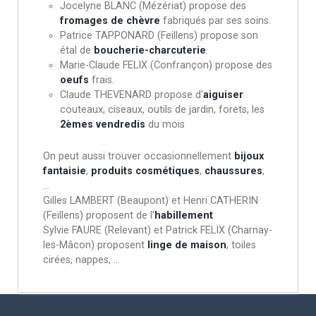
Jocelyne BLANC (Mézériat) propose des
fromages de chèvre
fabriqués par ses soins.
Patrice TAPPONARD (Feillens) propose son
étal de
boucherie-charcuterie
.
Marie-Claude FELIX (Confrançon) propose des
oeufs
frais.
Claude THEVENARD propose d'
aiguiser
couteaux, ciseaux, outils de jardin, forets, les
2èmes vendredis
du mois
On peut aussi trouver occasionnellement
bijoux
fantaisie
,
produits cosmétiques
,
chaussures
,
…
Gilles LAMBERT (Beaupont) et Henri CATHERIN
(Feillens) proposent de l’
habillement
.
Sylvie FAURE (Relevant) et Patrick FELIX (Charnay-
les-Mâcon) proposent
linge de maison
, toiles
cirées, nappes, …