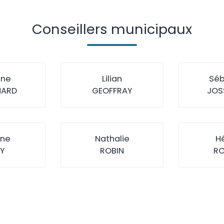
Conseillers municipaux
ène
Lilian
Séb
ARD
GEOFFRAY
JOS
ane
Nathalie
H
Y
ROBIN
RO