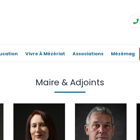
ucation
Vivre À Mézériat
Associations
Mézémag
l
Maire & Adjoints