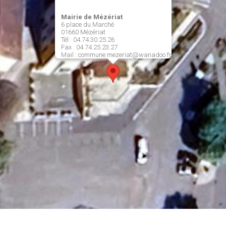
Mairie de Mézériat
6 place du Marché
01660 Mézériat
Tél : 04.74.30.25.26
Fax : 04.74.25.23.27
Mail : commune.mezeriat@wanadoo.fr